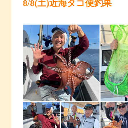
8/8(土)近海タコ便釣果