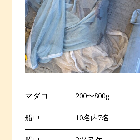
マダコ
200〜800g
船中
10名内7名
船中
2ツヌケ