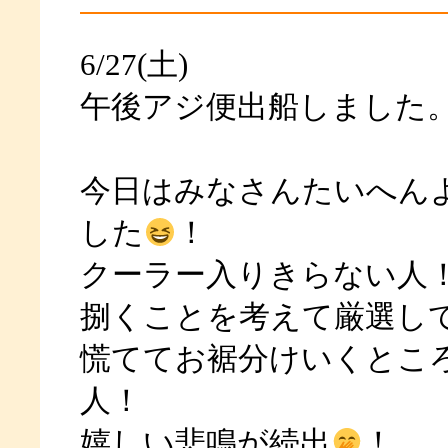
6/27(土)
午後アジ便出船しました
今日はみなさんたいへん
した
！
クーラー入りきらない人
捌くことを考えて厳選し
慌ててお裾分けいくとこ
人！
嬉しい悲鳴が続出
！